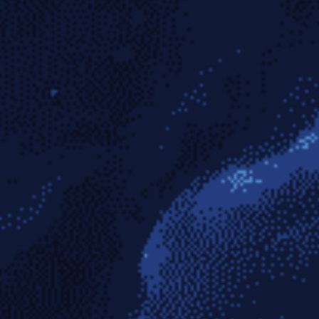
胜负走势等，支持图表化展示，助用户理解比赛进程与策略细
回放，服务深度体育爱好者及内容创作者。