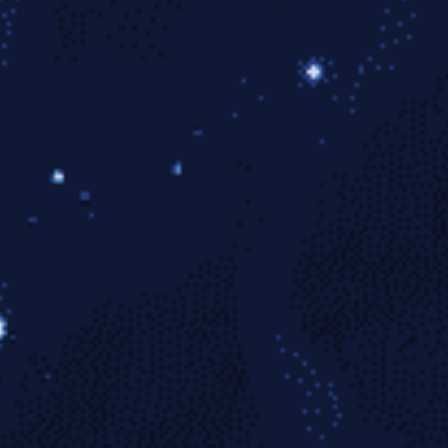
解说选项。用户可通过leyu乐鱼·官方web站登录入口-乐鱼
赛。