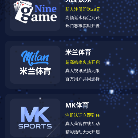
leyu乐鱼在线官网是