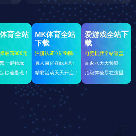
兼具专业性与沉浸感的体育平台。 我们希望通过技术力量
入口-乐鱼(中国)等体育内容更便捷、更智能地触达全球用户。