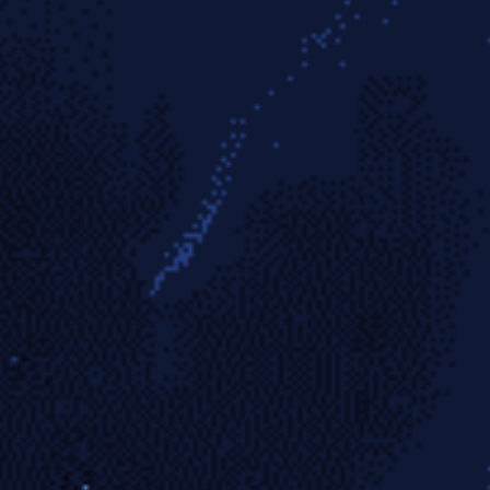
平台技术与服务能力
平台构建了一套高可用的全终端直播服务架构，集成智能
核心技术，确保不同区域用户都能流畅体验体育赛事。 同时
候客服支持与数据同步，致力于打造值得信赖的观赛首选