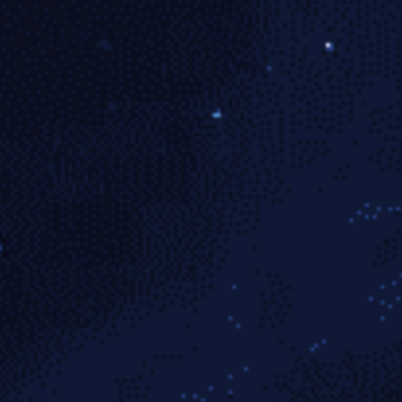
提供详尽的赛事动态、球员数据、进球时间轴与
节。
战术分析频道
由专业编辑团队策划战术复盘、阵容解构与关键