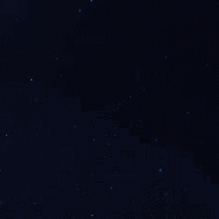
全天候监控
leyu乐鱼·官方web站登录入口-乐鱼(中国)后端系统
实时巡检，迅速识别并应对潜在安全风险。
推荐平台