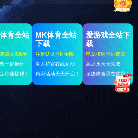
2024 年度行业推荐平台
节的数据隐私始终处于安全状态。