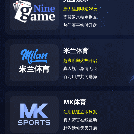
所收集的信息将主要用于识别用户身份、提供leyu
乐鱼(中国)平台服务、保障系统安全，并对内容
5. 用户权利
您可随时查看、修改、删除自己的信息，或撤销
请注销账号以终止服务。
leyu乐鱼在线官