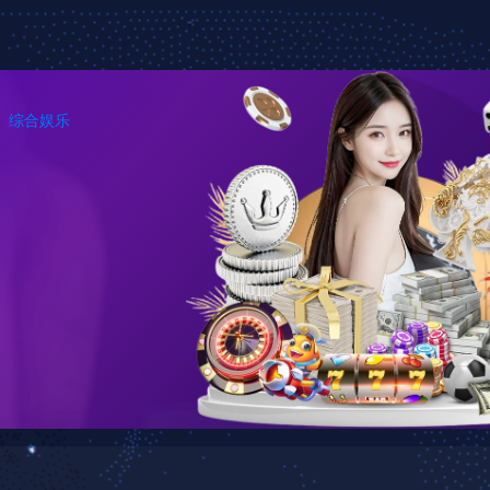
App下载
关于我们
体育热讯
隐私政策说明
2. 我们收集的信
线官网赛事直播空间，我们重
包括您在注册或使用服务过
您已了解并接受本政策的所
为、位置信息等技术数据。
4. 信息保护与存