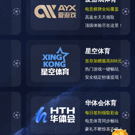
国大陆地区的服务器，并通过访问权限管理、多
与误用。
关疑问或建议，请通过
teer.com 与我们取得联系，我们会尽快处理。
创新等领域屡获殊荣。